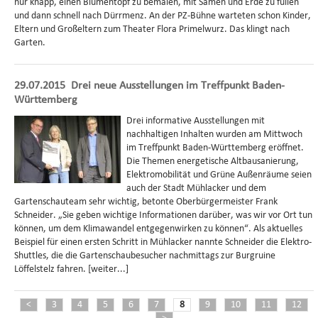
nur knapp, einen Blumentopf zu bemalen, mit Samen und Erde zu füllen
und dann schnell nach Dürrmenz. An der PZ-Bühne warteten schon Kinder,
Eltern und Großeltern zum Theater Flora Primelwurz. Das klingt nach
Garten.
29.07.2015
Drei neue Ausstellungen im Treffpunkt Baden-
Württemberg
Drei informative Ausstellungen mit
nachhaltigen Inhalten wurden am Mittwoch
im Treffpunkt Baden-Württemberg eröffnet.
Die Themen energetische Altbausanierung,
Elektromobilität und Grüne Außenräume seien
auch der Stadt Mühlacker und dem
Gartenschauteam sehr wichtig, betonte Oberbürgermeister Frank
Schneider. „Sie geben wichtige Informationen darüber, was wir vor Ort tun
können, um dem Klimawandel entgegenwirken zu können“. Als aktuelles
Beispiel für einen ersten Schritt in Mühlacker nannte Schneider die Elektro-
Shuttles, die die Gartenschaubesucher nachmittags zur Burgruine
Löffelstelz fahren. [weiter...]
<
3
4
5
6
7
8
9
10
11
12