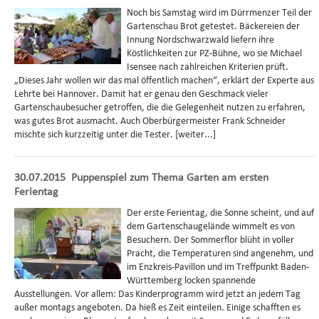
Noch bis Samstag wird im Dürrmenzer Teil der
Gartenschau Brot getestet. Bäckereien der
Innung Nordschwarzwald liefern ihre
Köstlichkeiten zur PZ-Bühne, wo sie Michael
Isensee nach zahlreichen Kriterien prüft.
„Dieses Jahr wollen wir das mal öffentlich machen“, erklärt der Experte aus
Lehrte bei Hannover. Damit hat er genau den Geschmack vieler
Gartenschaubesucher getroffen, die die Gelegenheit nutzen zu erfahren,
was gutes Brot ausmacht. Auch Oberbürgermeister Frank Schneider
mischte sich kurzzeitig unter die Tester. [weiter...]
30.07.2015
Puppenspiel zum Thema Garten am ersten
Ferientag
Der erste Ferientag, die Sonne scheint, und auf
dem Gartenschaugelände wimmelt es von
Besuchern. Der Sommerflor blüht in voller
Pracht, die Temperaturen sind angenehm, und
im Enzkreis-Pavillon und im Treffpunkt Baden-
Württemberg locken spannende
Ausstellungen. Vor allem: Das Kinderprogramm wird jetzt an jedem Tag
außer montags angeboten. Da hieß es Zeit einteilen. Einige schafften es