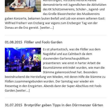
Aufführungen, Vorstand Hendrik Häfele
demonstrierte mit Jugendlichen die Aktivitäten
des KK Schützenvereins, Schüler-, Jugend- und
das Große Blasorchester des Musikvereins
gaben Konzerte, bekamen lauten Beifall und Lob von einem seltenen Gast:
Wilfried Freiherr von Enzberg war eigens zum Enzberger Tag von der
Donau an die Enz gereist. [weiter...]
01.08.2015
Flößer und Fools Garden
Es ist phantastisch, was die Flößer aus dem
Nagoldtal und aus Calmbach da dem
staunenden Gartenschaupublikum
präsentieren: wie einst in harter Arbeit die
Baumstämme entrindet wurden, wie man die
Stämme gekennzeichnet hat. Besonders
beeindruckend die Herstellung von Wieden, mit deren Hilfe die Stämme zu
Flößen zusammengebunden wurden. Der Samstag war wieder ein
Riesentag in den Enzgärten. Abends dann der Super-Abschluss mit Fools
Garden.[weiter...]
31.07.2015
Brotprüfer geben Tipps in den Dürrmenzer Gärten