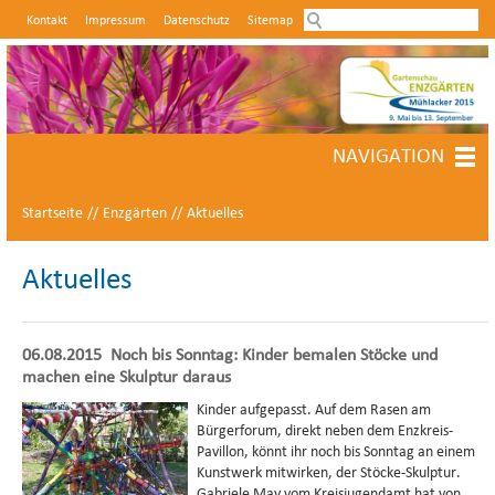
Kontakt
Impressum
Datenschutz
Sitemap
Internetseiten der Stadt Mühlacker
NAVIGATION
Startseite
Enzgärten
Aktuelles
Aktuelles
06.08.2015
Noch bis Sonntag: Kinder bemalen Stöcke und
machen eine Skulptur daraus
Kinder aufgepasst. Auf dem Rasen am
Bürgerforum, direkt neben dem Enzkreis-
Pavillon, könnt ihr noch bis Sonntag an einem
Kunstwerk mitwirken, der Stöcke-Skulptur.
Gabriele May vom Kreisjugendamt hat von