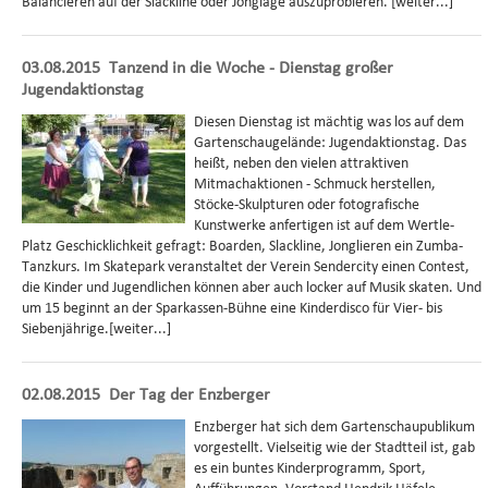
Balancieren auf der Slackline oder Jonglage auszuprobieren. [weiter...]
03.08.2015
Tanzend in die Woche - Dienstag großer
Jugendaktionstag
Diesen Dienstag ist mächtig was los auf dem
Gartenschaugelände: Jugendaktionstag. Das
heißt, neben den vielen attraktiven
Mitmachaktionen - Schmuck herstellen,
Stöcke-Skulpturen oder fotografische
Kunstwerke anfertigen ist auf dem Wertle-
Platz Geschicklichkeit gefragt: Boarden, Slackline, Jonglieren ein Zumba-
Tanzkurs. Im Skatepark veranstaltet der Verein Sendercity einen Contest,
die Kinder und Jugendlichen können aber auch locker auf Musik skaten. Und
um 15 beginnt an der Sparkassen-Bühne eine Kinderdisco für Vier- bis
Siebenjährige.[weiter...]
02.08.2015
Der Tag der Enzberger
Enzberger hat sich dem Gartenschaupublikum
vorgestellt. Vielseitig wie der Stadtteil ist, gab
es ein buntes Kinderprogramm, Sport,